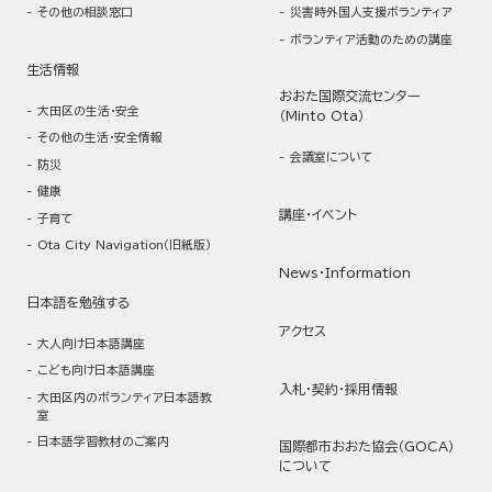
その他の相談窓口
災害時外国人支援ボランティア
ボランティア活動のための講座
生活情報
おおた国際交流センター
大田区の生活・安全
（Minto Ota）
その他の生活・安全情報
会議室について
防災
健康
講座・イベント
子育て
Ota City Navigation（旧紙版）
News・Information
日本語を勉強する
アクセス
大人向け日本語講座
こども向け日本語講座
入札・契約・採用情報
大田区内のボランティア日本語教
室
日本語学習教材のご案内
国際都市おおた協会（GOCA）
について