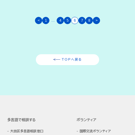
<
1
…
4
5
6
7
8
>
TOPへ戻る
多言語で相談する
ボランティア
大田区多言語相談窓口
国際交流ボランティア