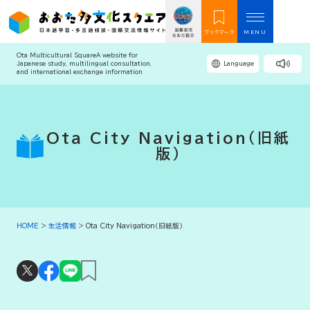
ブックマーク
MENU
Ota Multicultural Square
A website for
Japanese study, multilingual consultation,
Language
and international exchange information
Ota City Navigation（旧紙
版）
HOME
>
生活情報
>
Ota City Navigation（旧紙版）