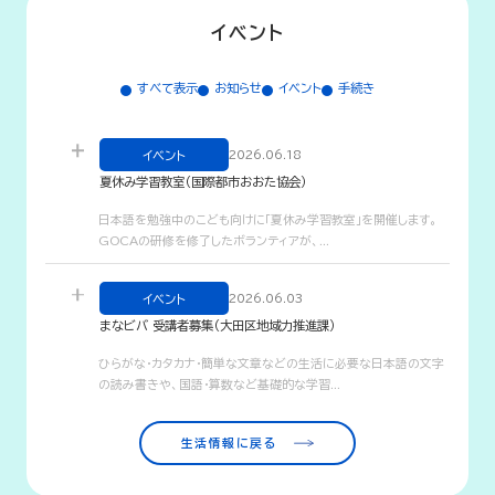
イベント
すべて表示
お知らせ
イベント
手続き
イベント
2026.06.18
夏休み学習教室（国際都市おおた協会）
日本語を勉強中のこども向けに「夏休み学習教室」を開催しま
日本語を勉強中のこども向けに「夏休み学習教室」を開催します。
す。
GOCAの研修を修了したボランティアが、...
GOCAの研修を修了したボランティアが、外国につながりのあ
るこどもの夏休みの宿題を手伝います。一緒に夏休みの宿題を
しましょう！
イベント
2026.06.03
日程：2026年8月5日（水）、6日（木）、7日（金）13：30～
まなビバ 受講者募集（大田区地域力推進課）
15：30
ひらがな・カタカナ・簡単な文章などの生活に必要な日本語の
ひらがな・カタカナ・簡単な文章などの生活に必要な日本語の文字
場所：おおた国際交流センター（Minto Ota) 大田区蒲田4-
文字の読み書きや、国語・算数など基礎的な学習を行う大人の
の読み書きや、国語・算数など基礎的な学習...
16-8 2F
学び場です。仲間やスタッフと一緒に学び合いましょう。
対象者：大田区の小学校・中学校に通う小学３年生～中学３年
生 20人（先着順）
いつ：2026年5月10日（日）～2027年3月7日（日）
生活情報に戻る
参加費：無料
全24回・いずれも日曜日 2:00pm～4:00pm
締切：7月22日（水）※定員になり次第、受付を終了します。
どこ：消費者生活センター（大田区蒲田5-13-26）2階大集会