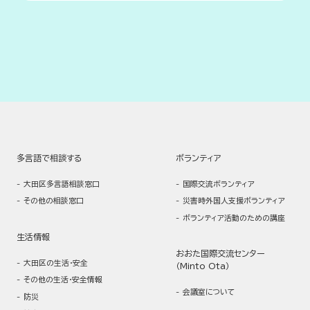
室
詳細はこちら
をご覧ください。
又は 大田区役所本庁舎会議室
（一財）国際都市おおた協会
いくら：無料
Tel: 03-6410-7981 Fax:03-6410-7982
E-mail: mail@ota-goca.or.jp
対象：区内在住・在学・在勤で、基礎的な学習を学びたい・学び
直したい方（日本語で会話可能な16歳以上・国籍問わず、保育
あり）
何人：40名程度（先着）
申込方法：来庁又は電話
多言語で相談する
ボランティア
詳細はこちら
をご覧ください。
大田区多言語相談窓口
国際交流ボランティア
大田区地域力推進課 生涯学習担当
その他の相談窓口
災害時外国人支援ボランティア
Tel: 03-5744-1443 FAX:03-5744-1518
ボランティア活動のための講座
生活情報
おおた国際交流センター
大田区の生活・安全
（Minto Ota）
その他の生活・安全情報
会議室について
防災