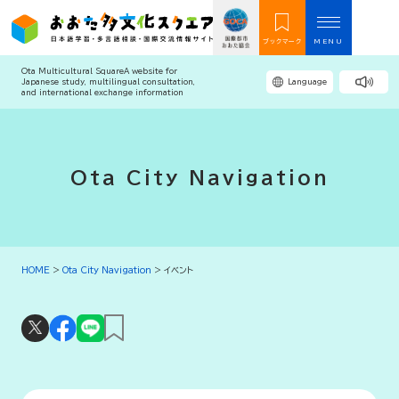
ブックマーク
MENU
Ota Multicultural Square
A website for
Japanese study, multilingual consultation,
Language
and international exchange information
Ota City Navigation
HOME
>
Ota City Navigation
>
イベント