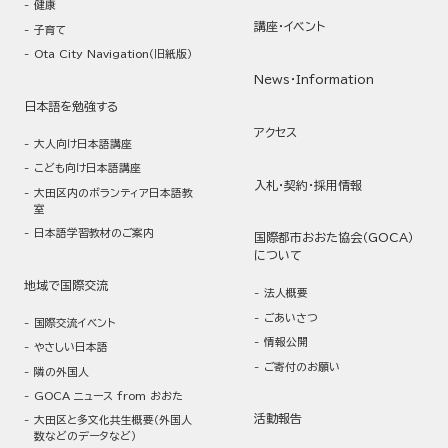
健康
講座・イベント
子育て
Ota City Navigation（旧紙版）
News・Information
日本語を勉強する
アクセス
大人向け日本語講座
こども向け日本語講座
入札・契約・採用情報
大田区内のボランティア日本語教
室
日本語学習教材のご案内
国際都市おおた協会（GOCA）
について
地域で国際交流
法人概要
ごあいさつ
国際交流イベント
情報公開
やさしい日本語
ご寄付のお願い
隣の外国人
GOCA ニュース from おおた
活動報告
大田区と多文化共生概要（外国人
数などのデータなど）