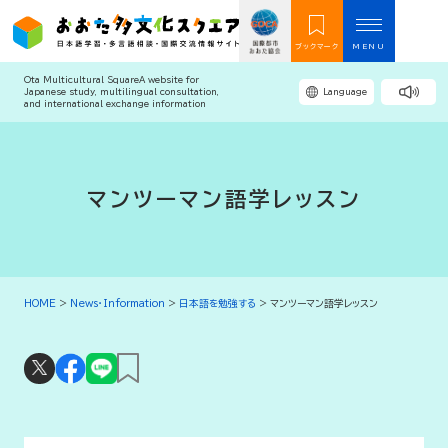
ブックマーク
MENU
Ota Multicultural Square
A website for
Japanese study, multilingual consultation,
Language
and international exchange information
マンツーマン語学レッスン
HOME
>
News・Information
>
日本語を勉強する
>
マンツーマン語学レッスン