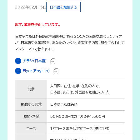
2022年02月15日
日本語を勉強する
現在、募集を停止しています。
日本語または外国語の指導経験があるGOCAの国際交流ボランティア
が、日本語や外国語)を、あなたのレベル、希望する内容、都合に合わせて
マンツーマンで教えます！
チラシ（日本語）
Flyer（English）
大田区に在住・在学・在勤の人で、
対象
日本語、または、外国語を勉強したい人
勉強する言葉
日本語または英語
時間・料金
50分800円または90分1,500円
コース
1回コースまたは定期コース（週に1回）