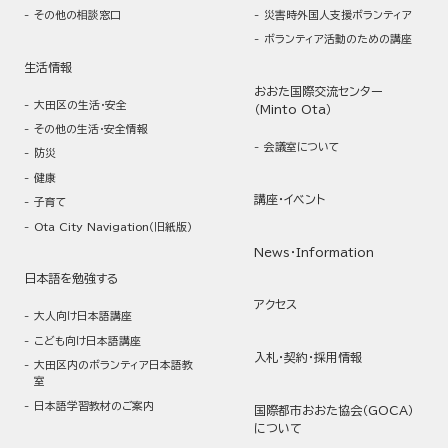
その他の相談窓口
災害時外国人支援ボランティア
ボランティア活動のための講座
生活情報
おおた国際交流センター
大田区の生活・安全
（Minto Ota）
その他の生活・安全情報
会議室について
防災
健康
講座・イベント
子育て
Ota City Navigation（旧紙版）
News・Information
日本語を勉強する
アクセス
大人向け日本語講座
こども向け日本語講座
入札・契約・採用情報
大田区内のボランティア日本語教
室
日本語学習教材のご案内
国際都市おおた協会（GOCA）
について