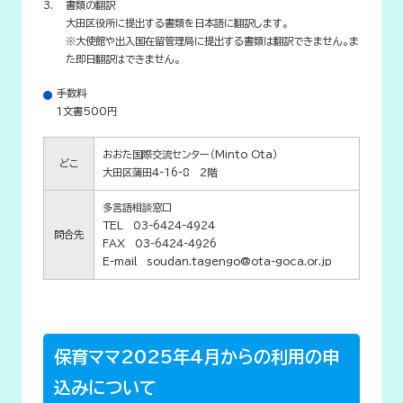
書類の翻訳
大田区役所に提出する書類を日本語に翻訳します。
※大使館や出入国在留管理局に提出する書類は翻訳できません。ま
た即日翻訳はできません。
手数料
１文書500円
おおた国際交流センター（Minto Ota）
どこ
大田区蒲田4-16-8 2階
多言語相談窓口
TEL 03-6424-4924
問合先
FAX 03-6424-4926
E-mail soudan.tagengo@ota-goca.or.jp
保育ママ2025年4月からの利用の申
込みについて