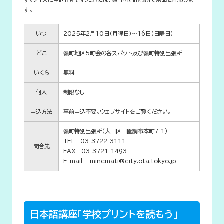
す。
いつ
2025年2月10日（月曜日）～16日（日曜日）
どこ
嶺町地区5町会の各スポット及び嶺町特別出張所
いくら
無料
何人
制限なし
申込方法
事前申込不要。ウェブサイトをご覧ください。
嶺町特別出張所（大田区田園調布本町7-1）
TEL 03-3722-3111
問合先
FAX 03-3721-1493
E-mail minemati@city.ota.tokyo.jp
日本語講座「学校プリントを読もう」