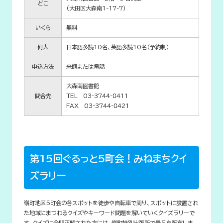
どこ
（大田区大森南1-17-7）
いくら
無料
何人
日本語多読10名、英語多読10名（予約制）
申込方法
来館または電話
大森南図書館
問合先
TEL 03-3744-8411
FAX 03-3744-8421
第15回ぐるっと5町会！みねまちクイ
ズラリー
嶺町地区5町会の各スポットを徒歩や自転車で周り、スポットに設置され
た地域にまつわるクイズやキーワード問題を解いていくクイズラリーで
す。クイズに全問正解された方には、嶺町特別出張所で景品を配布しま