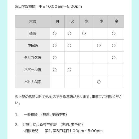
窓口開設時間 平日10:00am～5:00pm
言語
月
火
水
木
金
英語
○
○
○
○
中国語
○
○
○
○
タガログ語
○
○
ネパール語
○
○
ベトナム語
○
※上記の言語以外でも対応できる言語があります。事前にご相談くださ
い。
一般相談 （無料、予約不要）
弁護士による専門相談 （無料、要予約）
・相談時間 第1，第3日曜日1:00pm～5:00pm