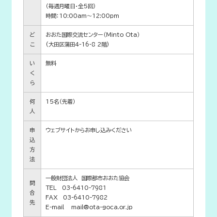
（毎週月曜日・全5回）
時間：10:00am～12:00pm
ど
おおた国際交流センター（Minto Ota）
こ
(大田区蒲田4-16-8 2階)
い
無料
く
ら
何
15名（先着）
人
申
ウェブサイトからお申し込みください
込
方
法
一般財団法人 国際都市おおた協会
問
TEL 03-6410-7981
合
FAX 03-6410-7982
先
E-mail mail@ota-goca.or.jp