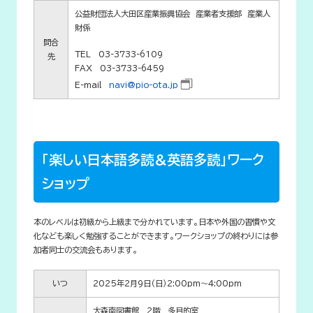
公益財団法人大田区産業振興協会 産業者支援部 産業人
財係
問合
TEL 03-3733-6109
先
FAX 03-3733-6459
E-mail
navi@pio-ota.jp
「楽しい日本語多読＆英語多読」ワーク
ショップ
本のレベルは初級から上級まで分かれています。日本や外国の習慣や文
化なども楽しく勉強することができます。ワークショップの終わりには参
加者同士の交流会もあります。
いつ
2025年2月9日（日）2:00pm～4:00pm
大森南図書館 2階 多目的室