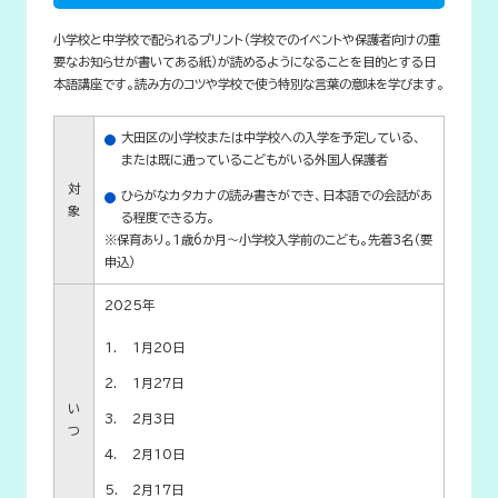
小学校と中学校で配られるプリント（学校でのイベントや保護者向けの重
要なお知らせが書いてある紙）が読めるようになることを目的とする日
本語講座です。読み方のコツや学校で使う特別な言葉の意味を学びます。
大田区の小学校または中学校への入学を予定している、
または既に通っているこどもがいる外国人保護者
対
ひらがなカタカナの読み書きができ、日本語での会話があ
象
る程度できる方。
※保育あり。1歳6か月～小学校入学前のこども。先着3名（要
申込）
2025年
1月20日
1月27日
い
2月3日
つ
2月10日
2月17日