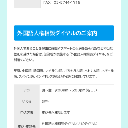
FAX 03-5744-1715
外国語人権相談ダイヤルのご案内
外国人であることを理由に就職やアパートの入居を断られたなど不当な
差別を受けた場合は、法務省が実施する「外国語人権相談ダイヤル」をご
利用ください。
英語、中国語、韓国語、フィリピン語、ポルトガル語、ベトナム語、ネパール
語、スペイン語、インドネシア語及びタイ語に対応しています。
いつ
月～金 9:00am～5:00pm（祝日、）
いくら
無料
申込方法
申込先へ電話します
外国語人権相談ダイヤル（ナビダイヤル）
申込・申請先