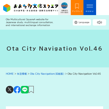
ブックマーク
MENU
Ota Multicultural Square
A website for
Japanese study, multilingual consultation,
Language
and international exchange information
Ota City Navigation Vol.46
HOME
>
生活情報
>
Ota City Navigation（旧紙版）
>
Ota City Navigation Vol.46