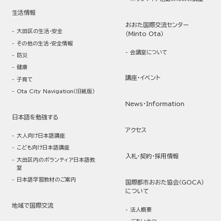
生活情報
おおた国際交流センター
大田区の生活・安全
（Minto Ota）
その他の生活・安全情報
会議室について
防災
健康
講座・イベント
子育て
Ota City Navigation（旧紙版）
News・Information
日本語を勉強する
アクセス
大人向け日本語講座
こども向け日本語講座
入札・契約・採用情報
大田区内のボランティア日本語教
室
日本語学習教材のご案内
国際都市おおた協会（GOCA）
について
地域で国際交流
法人概要