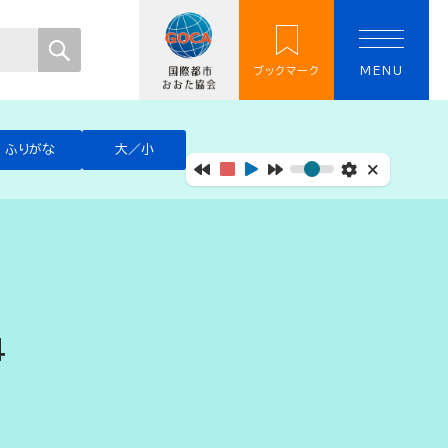
ブックマーク
MENU
ふりがな
大／小
4