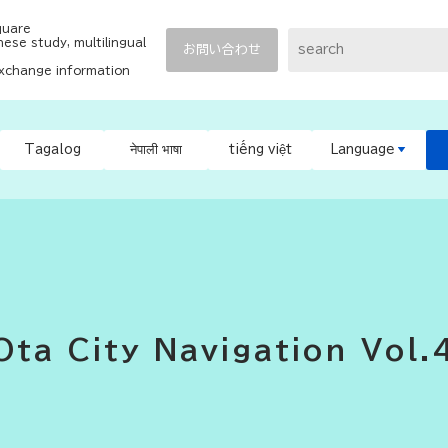
quare
ese study, multilingual
お問い合わせ
exchange information
Tagalog
नेपाली भाषा
tiếng việt
Language
Ota City Navigation Vol.