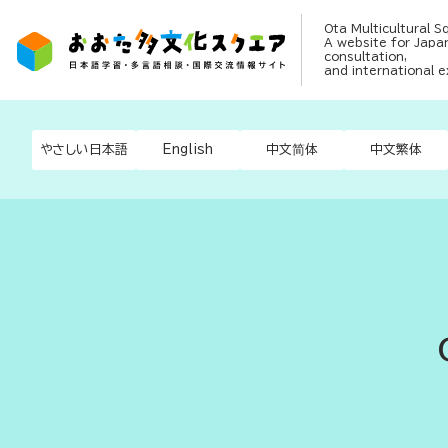
Ota Multicultural S
A website for Japan
consultation,
and international 
やさしい日本語
English
中文简体
中文繁体