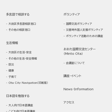
多言語で相談する
ボランティア
大田区多言語相談窓口
国際交流ボランティア
その他の相談窓口
災害時外国人支援ボランティア
ボランティア活動のための講座
生活情報
おおた国際交流センター
大田区の生活・安全
（Minto Ota）
その他の生活・安全情報
会議室について
防災
健康
講座・イベント
子育て
Ota City Navigation（旧紙版）
News・Information
日本語を勉強する
アクセス
大人向け日本語講座
こども向け日本語講座