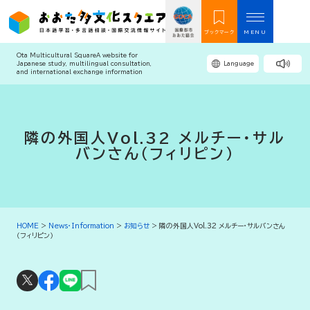
ブックマーク
MENU
Ota Multicultural Square
A website for
Japanese study, multilingual consultation,
Language
and international exchange information
隣の外国人Vol.32 メルチー・サル
バンさん（フィリピン）
HOME
>
News・Information
>
お知らせ
>
隣の外国人Vol.32 メルチー・サルバンさん
（フィリピン）