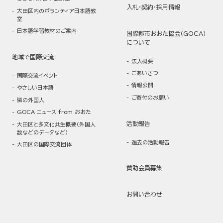
入札・契約・採用情報
大田区内のボランティア日本語教
室
日本語学習教材のご案内
国際都市おおた協会（GOCA）
について
地域で国際交流
法人概要
ごあいさつ
国際交流イベント
情報公開
やさしい日本語
ご寄付のお願い
隣の外国人
GOCA ニュース from おおた
活動報告
大田区と多文化共生概要（外国人
数などのデータなど）
過去の活動報告
大田区の国際交流団体
賛助会員募集
お問い合わせ