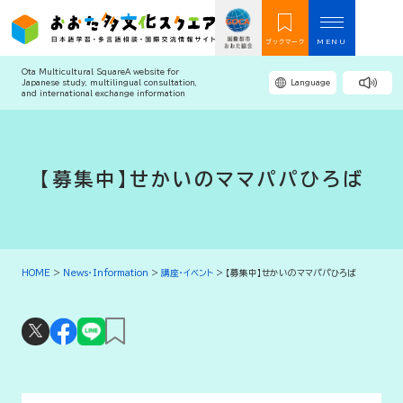
ブックマーク
MENU
Ota Multicultural Square
A website for
Japanese study, multilingual consultation,
Language
and international exchange information
【募集中】せかいのママパパひろば
HOME
>
News・Information
>
講座・イベント
>
【募集中】せかいのママパパひろば