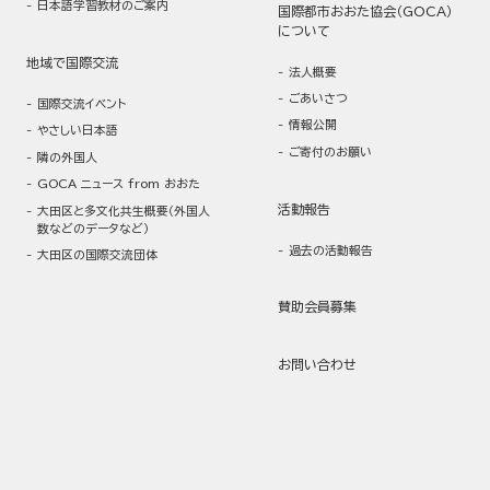
日本語学習教材のご案内
国際都市おおた協会（GOCA）
について
地域で国際交流
法人概要
ごあいさつ
国際交流イベント
情報公開
やさしい日本語
ご寄付のお願い
隣の外国人
GOCA ニュース from おおた
活動報告
大田区と多文化共生概要（外国人
数などのデータなど）
過去の活動報告
大田区の国際交流団体
賛助会員募集
お問い合わせ