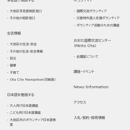
多言語で相談する
ボランティア
大田区多言語相談窓口
国際交流ボランティア
その他の相談窓口
災害時外国人支援ボランティア
ボランティア活動のための講座
生活情報
おおた国際交流センター
大田区の生活・安全
（Minto Ota）
その他の生活・安全情報
会議室について
防災
健康
講座・イベント
子育て
Ota City Navigation（旧紙版）
News・Information
日本語を勉強する
アクセス
大人向け日本語講座
こども向け日本語講座
入札・契約・採用情報
大田区内のボランティア日本語教
室