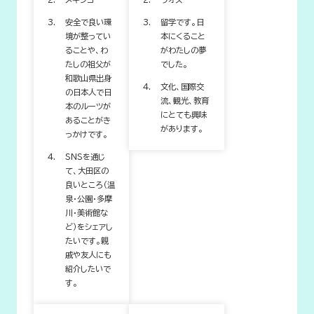
安全で良い環
留学です。日
境が整ってい
本にくること
ることや、わ
がわたしの夢
たしの祖父が
でした。
和歌山県出身
文化、国際交
の日本人で日
流、観光、教育
本のルーツが
にとても興味
あることがき
があります。
っかけです。
SNSを通じ
て、大田区の
良いところ（温
泉・公園・多摩
川・美術館な
ど）をシェアし
たいです。親
戚や友人にも
紹介したいで
す。