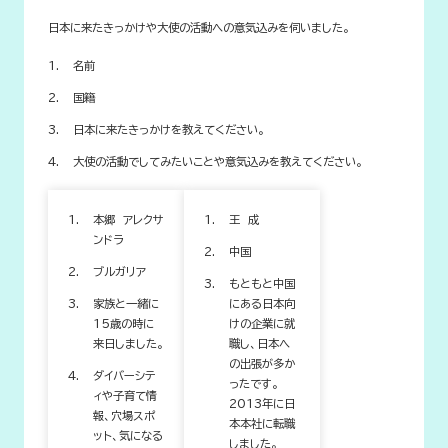
日本に来たきっかけや大使の活動への意気込みを伺いました。
名前
国籍
日本に来たきっかけを教えてください。
大使の活動でしてみたいことや意気込みを教えてください。
本郷 アレクサ
王 成
ンドラ
中国
ブルガリア
もともと中国
家族と一緒に
にある日本向
15歳の時に
けの企業に就
来日しました。
職し、日本へ
の出張が多か
ダイバーシテ
ったです。
ィや子育て情
2013年に日
報、穴場スポ
本本社に転職
ット、気になる
しました。