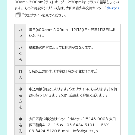
00am～3:00pm(ラストオーダー2:30pm)までランチ営業もしてい
ます。 もっと施設を知りたい方は、大田区青少年交流センター“
ゆいっつ
”ウェブサイトを見てください。
い
毎日9:00am～8:00pm 12月29日～翌年1月3日はお
つ
休みです。
い
構成員の内容によって使用料が異なります。
く
ら
何
5名以上の団体。(洋室は1名から泊まれます。)
人
申
申込用紙（施設にあります。ウェブサイトにもあります。）を施
込
設に持っていきます。又は、施設まで郵便で送ります。
方
法
申
大田区青少年交流センター“ゆいっつ” 〒143-0006 大田
込
区平和島4－2－15 ☎ 03-6424-5101 FAX
先
03-6424-5120 E-mail info@yuits.jp