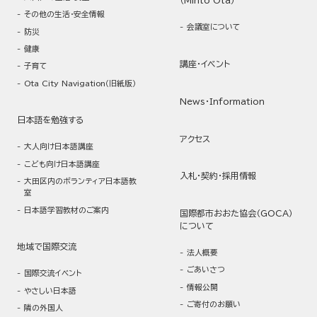
（Minto Ota）
その他の生活・安全情報
会議室について
防災
健康
講座・イベント
子育て
Ota City Navigation（旧紙版）
News・Information
日本語を勉強する
アクセス
大人向け日本語講座
こども向け日本語講座
入札・契約・採用情報
大田区内のボランティア日本語教
室
日本語学習教材のご案内
国際都市おおた協会（GOCA）
について
地域で国際交流
法人概要
ごあいさつ
国際交流イベント
情報公開
やさしい日本語
ご寄付のお願い
隣の外国人