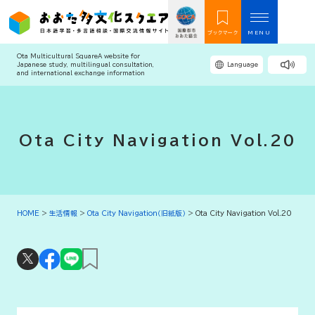
ブックマーク
MENU
Ota Multicultural Square
A website for
Japanese study, multilingual consultation,
Language
and international exchange information
Ota City Navigation Vol.20
HOME
>
生活情報
>
Ota City Navigation（旧紙版）
>
Ota City Navigation Vol.20