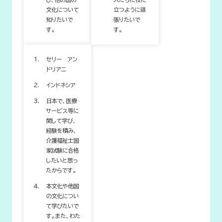
文化について
立つように頑
知りたいで
張りたいで
す。
す。
セリー アン
ドリアニ
インドネシア
日本で、医療
サービス等に
関して学び、
経験を積み、
介護福祉士国
家試験に合格
したいと思っ
たからです。
本文化や他国
の文化につい
て学びたいで
す。また、わた