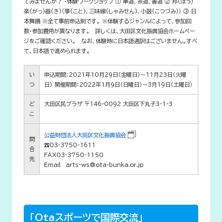
てみませんか？ ・体験ワークショップ ① 華道、茶道、書道 ② 邦(ほう)
楽(がっ)器(き)（箏(こと)、三味線(しゃみせん)、小鼓(こつづみ)） ③ 日
本舞踊 ※全て事前申込制です。 ※体験するジャンルによって、参加回
数・参加費用が異なります。 詳しくは、大田区文化振興協会ホームペー
ジをご確認ください。 なお、体験時に日本語通訳はございません。すべ
て、日本語で進められます。
い
申込期間：2021年10月29日（金曜日）～11月23日（火曜
つ
日） 開催期間：2022年1月9日（日曜日）～3月19日（土曜日）
ど
大田区民プラザ 〒146-0092 大田区下丸子3-1-3
こ
公益財団法人大田区文化振興協会
問
☎03-3750-1611
合
FAX03-3750-1150
先
Email arts-ws@ota-bunka.or.jp
「Otaスポーツで国際交流」