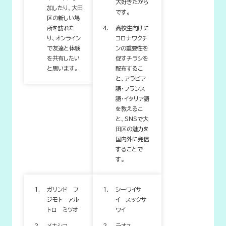
大好きだから
加したり、大田
です。
区の新しい場
所を訪れた
高校生向けに
り、オンライン
コロナワクチ
で友達と体験
ンの重要性を
を共有したい
促すチラシを
と思います。
配布するこ
と、アラビア
語・フランス
語・イタリア語
を教えるこ
と、SNSで大
田区の魅力を
国内外に発信
することで
す。
ガリンド フ
シーワイサ
ジモト アル
イ スックサ
トロ ミツオ
ワイ
メキシコ
ラオス