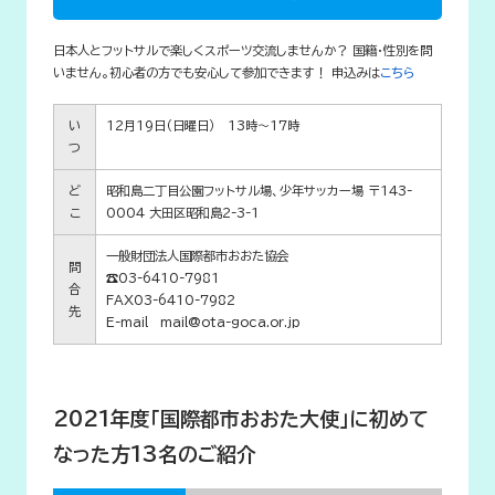
日本人とフットサルで楽しくスポーツ交流しませんか？ 国籍・性別を問
いません。初心者の方でも安心して参加できます！ 申込みは
こちら
い
12月19日（日曜日） 13時～17時
つ
ど
昭和島二丁目公園フットサル場、少年サッカー場 〒143-
こ
0004 大田区昭和島2-3-1
一般財団法人国際都市おおた協会
問
☎03-6410-7981
合
FAX03-6410-7982
先
E-mail mail@ota-goca.or.jp
2021年度「国際都市おおた大使」に初めて
なった方13名のご紹介