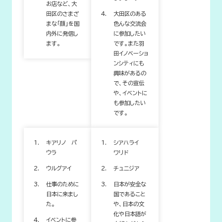
お店など、大
田区のさまざ
大田区のある
まな「顔」を国
色んな交流会
内外に発信し
に参加したい
ます。
です。また羽
田イノベーショ
ンシティにも
興味があるの
で、その宣伝
や、イベントに
も参加したい
です。
キアリノ パ
シアハライ
ウラ
ワリド
ウルグアイ
チュニジア
仕事のために
日本が安全な
日本に来まし
国であること
た。
や、日本の文
化や日本語が
イベントに参