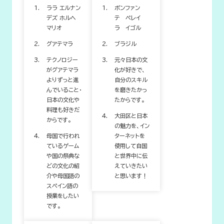
ララ エルナン
ボンファン
デズ ホルヘ
テ ペレイ
マリオ
ラ イゴル
グアテマラ
ブラジル
テクノロジー
元々日本の文
がグアテマラ
化が好きで、
よりずっと進
自分のスキル
んでいること・
を磨きたかっ
日本の文化や
たからです。
料理も好きだ
大田区と日本
からです。
の魅力を、イン
母国で行われ
ターネットを
ているゲーム
使用して自国
や国の祭典な
と世界中に伝
どの文化の紹
えていきたい
介や母国語の
と思います！
スペイン語の
授業をしたい
です。