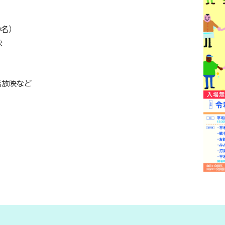
0名）
映
話放映など