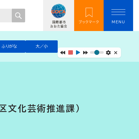
ブックマーク
MENU
ふりがな
大／小
区文化芸術推進課）