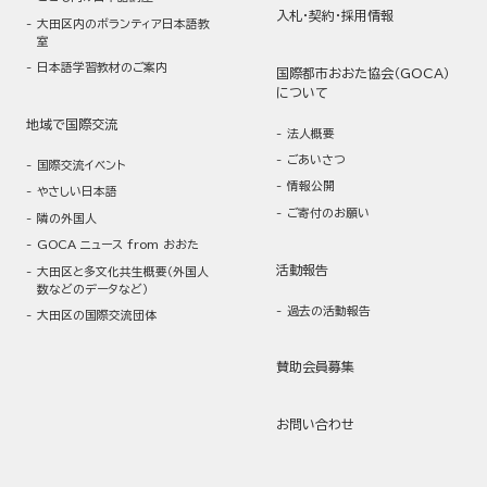
入札・契約・採用情報
大田区内のボランティア日本語教
室
日本語学習教材のご案内
国際都市おおた協会（GOCA）
について
地域で国際交流
法人概要
ごあいさつ
国際交流イベント
情報公開
やさしい日本語
ご寄付のお願い
隣の外国人
GOCA ニュース from おおた
活動報告
大田区と多文化共生概要（外国人
数などのデータなど）
過去の活動報告
大田区の国際交流団体
賛助会員募集
お問い合わせ