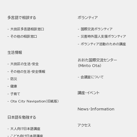
多言語で相談する
ボランティア
大田区多言語相談窓口
国際交流ボランティア
その他の相談窓口
災害時外国人支援ボランティア
ボランティア活動のための講座
生活情報
おおた国際交流センター
大田区の生活・安全
（Minto Ota）
その他の生活・安全情報
会議室について
防災
健康
講座・イベント
子育て
Ota City Navigation（旧紙版）
News・Information
日本語を勉強する
アクセス
大人向け日本語講座
こども向け日本語講座