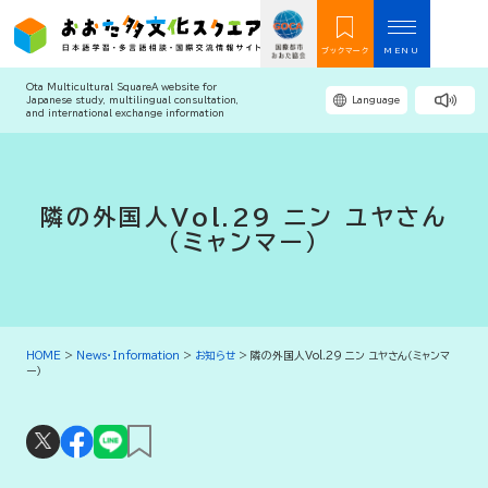
ブックマーク
MENU
Ota Multicultural Square
A website for
Japanese study, multilingual consultation,
Language
and international exchange information
隣の外国人Vol.29 ニン ユヤさん
（ミャンマー）
HOME
>
News・Information
>
お知らせ
>
隣の外国人Vol.29 ニン ユヤさん（ミャンマ
ー）