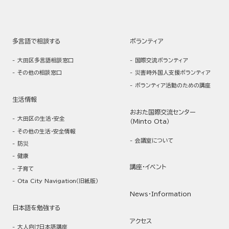
多言語で相談する
ボランティア
大田区多言語相談窓口
国際交流ボランティア
その他の相談窓口
災害時外国人支援ボランティア
ボランティア活動のための講座
生活情報
おおた国際交流センター
大田区の生活・安全
（Minto Ota）
その他の生活・安全情報
会議室について
防災
健康
講座・イベント
子育て
Ota City Navigation（旧紙版）
News・Information
日本語を勉強する
アクセス
大人向け日本語講座