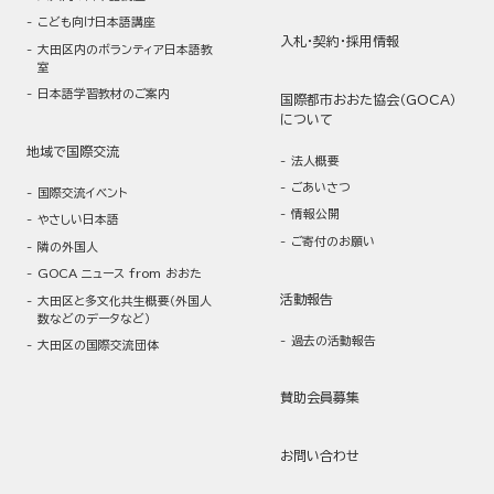
こども向け日本語講座
入札・契約・採用情報
大田区内のボランティア日本語教
室
日本語学習教材のご案内
国際都市おおた協会（GOCA）
について
地域で国際交流
法人概要
ごあいさつ
国際交流イベント
情報公開
やさしい日本語
ご寄付のお願い
隣の外国人
GOCA ニュース from おおた
活動報告
大田区と多文化共生概要（外国人
数などのデータなど）
過去の活動報告
大田区の国際交流団体
賛助会員募集
お問い合わせ