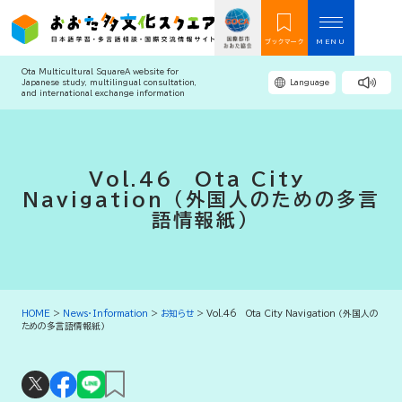
ブックマーク
MENU
Ota Multicultural Square
A website for
Japanese study, multilingual consultation,
Language
and international exchange information
Vol.46　Ota City 
Navigation （外国人のための多言
語情報紙）
HOME
>
News・Information
>
お知らせ
>
Vol.46 Ota City Navigation （外国人の
ための多言語情報紙）